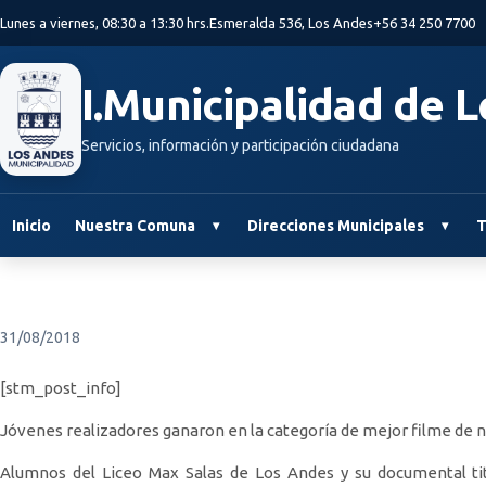
Saltar al contenido principal
Lunes a viernes, 08:30 a 13:30 hrs.
Esmeralda 536, Los Andes
+56 34 250 7700
I.Municipalidad de 
Servicios, información y participación ciudadana
Inicio
Nuestra Comuna
Direcciones Municipales
T
31/08/2018
[stm_post_info]
Jóvenes realizadores ganaron en la categoría de mejor filme de n
Alumnos del Liceo Max Salas de Los Andes y su documental tit