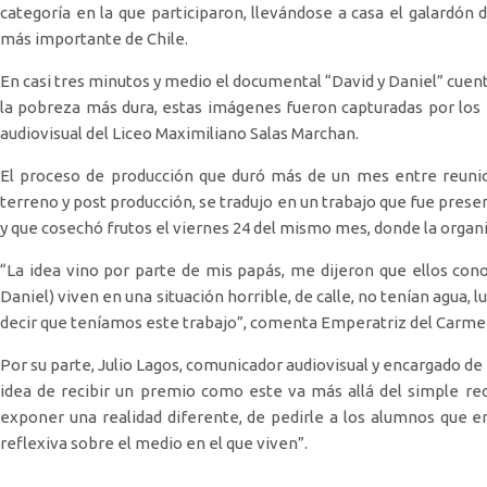
categoría en la que participaron, llevándose a casa el galardón 
más importante de Chile.
En casi tres minutos y medio el documental “David y Daniel” cuent
la pobreza más dura, estas imágenes fueron capturadas por los es
audiovisual del Liceo Maximiliano Salas Marchan.
El proceso de producción que duró más de un mes entre reunion
terreno y post producción, se tradujo en un trabajo que fue pres
y que cosechó frutos el viernes 24 del mismo mes, donde la organ
“La idea vino por parte de mis papás, me dijeron que ellos con
Daniel) viven en una situación horrible, de calle, no tenían agua, 
decir que teníamos este trabajo”, comenta Emperatriz del Carmen
Por su parte, Julio Lagos, comunicador audiovisual y encargado de 
idea de recibir un premio como este va más allá del simple reco
exponer una realidad diferente, de pedirle a los alumnos que 
reflexiva sobre el medio en el que viven”.