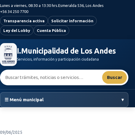
Saltar al contenido principal
Lunes a viernes, 08:30 a 13:30 hrs.
Esmeralda 536, Los Andes
+56 34 250 7700
Transparencia activa
Solicitar información
Ley del Lobby
Cuenta Pública
I.Municipalidad de Los Andes
Servicios, información y participación ciudadana
Buscar:
Buscar
☰ Menú municipal
▾
09/06/2025