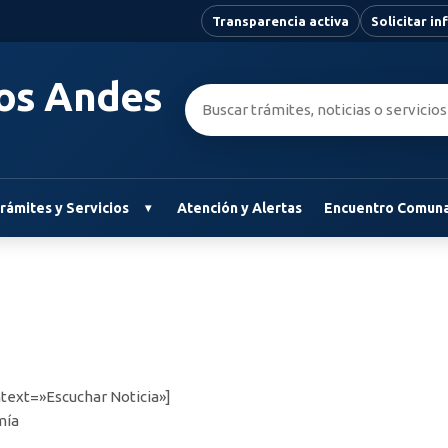
Transparencia activa
Solicitar i
Los Andes
Buscar:
rámites y Servicios
Atención y Alertas
Encuentro Comuna
text=»Escuchar Noticia»]
mía