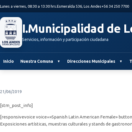
Saltar al contenido principal
Lunes a viernes, 08:30 a 13:30 hrs.
Esmeralda 536, Los Andes
+56 34 250 7700
I.Municipalidad de 
Servicios, información y participación ciudadana
Inicio
Nuestra Comuna
Direcciones Municipales
T
21/06/2019
[stm_post_info]
[responsivevoice voice=»Spanish Latin American Female» button
Exposiciones artísticas, muestras culturales y stands de gastrono