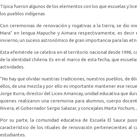
Típica fueron algunos de los elementos con los que escuelas y lic
los pueblos indígenas
Con ceremonias de renovación y rogativas a la tierra, se dio in
Mara” en lengua Mapuche y Aimara respectivamente, es decir e
invierno, un suceso astronómico de gran importancia para las etni
Esta efeméride se celebra en el territorio nacional desde 1998, c
de la identidad chilena. Es en el marco de esta fecha, que escuela
actividades.
“No hay que olvidar nuestras tradiciones, nuestros pueblos, de 
ellos, de una mezcla y por ello es importante mantener ese recuer
Jorge Iturra, director del Liceo Amancay, unidad educativa que du
quienes realizaron una ceremonia para alumnos, cuerpo docente
Rivera, el Gobernador Sergio Salazar, y concejales Marta Yochum
Por su parte, la comunidad educativa de Escuela El Sauce puso
característico de los rituales de renovación pertenecientes al c
estudiantes.