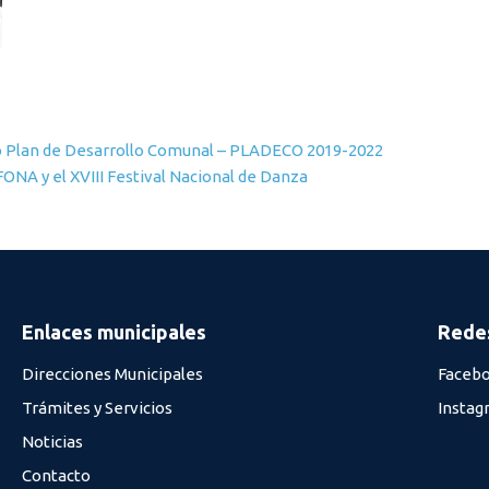
vo Plan de Desarrollo Comunal – PLADECO 2019-2022
ONA y el XVIII Festival Nacional de Danza
Enlaces municipales
Redes
Direcciones Municipales
Faceb
Trámites y Servicios
Instag
Noticias
Contacto