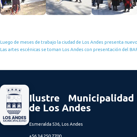
Navegación de entradas
Luego de meses de trabajo la ciudad de Los Andes presenta nue
Las artes escénicas se toman Los Andes con presentación del BAF
Ilustre Municipalidad
de Los Andes
Esmeralda 536, Los Andes
+56 34 250 7700