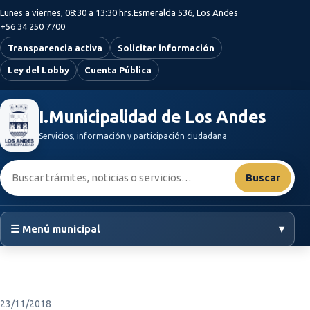
Saltar al contenido principal
Lunes a viernes, 08:30 a 13:30 hrs.
Esmeralda 536, Los Andes
+56 34 250 7700
Transparencia activa
Solicitar información
Ley del Lobby
Cuenta Pública
I.Municipalidad de Los Andes
Servicios, información y participación ciudadana
Buscar:
Buscar
☰ Menú municipal
▾
23/11/2018