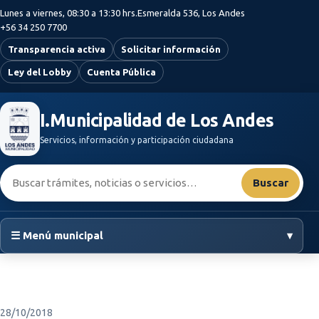
Saltar al contenido principal
Lunes a viernes, 08:30 a 13:30 hrs.
Esmeralda 536, Los Andes
+56 34 250 7700
Transparencia activa
Solicitar información
Ley del Lobby
Cuenta Pública
I.Municipalidad de Los Andes
Servicios, información y participación ciudadana
Buscar:
Buscar
☰ Menú municipal
▾
28/10/2018