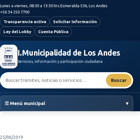
Saltar al contenido principal
Lunes a viernes, 08:30 a 13:30 hrs.
Esmeralda 536, Los Andes
+56 34 250 7700
Transparencia activa
Solicitar información
Ley del Lobby
Cuenta Pública
I.Municipalidad de Los Andes
Servicios, información y participación ciudadana
Buscar:
Buscar
☰ Menú municipal
▾
25/06/2019