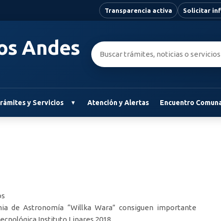
Transparencia activa
Solicitar i
Los Andes
Buscar:
rámites y Servicios
Atención y Alertas
Encuentro Comuna
os
emia de Astronomía “Willka Wara” consiguen importante
Tecnológica Instituto Linares 2018.