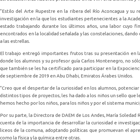
“Estilo del Arte Rupestre en la ribera del Río Aconcagua y su r
investigación en la que los estudiantes pertenecientes a la Aca
estado trabajando durante los últimos años, una labor cuyo fin 
encontrados en la localidad señalada y las constelaciones, dando
a las estrellas.
El trabajo entregó importantes frutos tras su presentación en la 
donde los alumnos y su profesor guía Carlos Montenegro, no sólo
que también se les ha certificado para participar en la Expocienci
de septiembre de 2019 en Abu Dhabi, Emiratos Árabes Unidos.
“Creo que el despertar de la curiosidad en los alumnos, potenciar 
distintos tipos de proyectos, les ha dado a los niños un sello que le
hemos hecho por los niños, para los niños y por el sistema munic
Por su parte, la Directora de DAEM de Los Andes, María Soledad Re
cuenta de la importancia de desarrollar la curiosidad e investigaci
liceos de la comuna, adoptando políticas que promuevan el apr
como la física y la química entre otras.