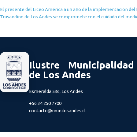
Navegación de entradas
El presente del Liceo América a un año de la implementación del
Trasandino de Los Andes se compromete con el cuidado del med
Ilustre Municipalidad
de Los Andes
Esmeralda 536, Los Andes
+56 34 250 7700
contacto@munilosandes.cl