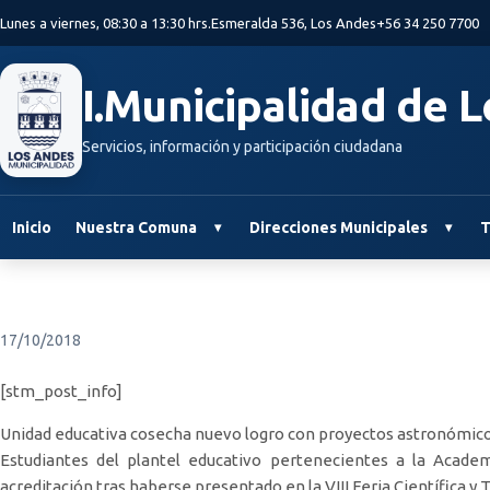
Saltar al contenido principal
Lunes a viernes, 08:30 a 13:30 hrs.
Esmeralda 536, Los Andes
+56 34 250 7700
I.Municipalidad de 
Servicios, información y participación ciudadana
Inicio
Nuestra Comuna
Direcciones Municipales
T
17/10/2018
[stm_post_info]
Unidad educativa cosecha nuevo logro con proyectos astronómic
Estudiantes del plantel educativo pertenecientes a la Acad
acreditación tras haberse presentado en la VIII Feria Científica y 