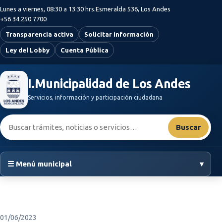
Saltar al contenido principal
Lunes a viernes, 08:30 a 13:30 hrs.
Esmeralda 536, Los Andes
+56 34 250 7700
Transparencia activa
Solicitar información
Ley del Lobby
Cuenta Pública
I.Municipalidad de Los Andes
Servicios, información y participación ciudadana
Buscar:
Buscar
☰ Menú municipal
▾
01/06/2023