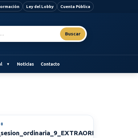
nformación
Ley del Lobby
Cuenta Pública
Buscar
l
Noticias
Contacto
18
2017
_sesion_ordinaria_9_EXTRAORDINARIA_27_0