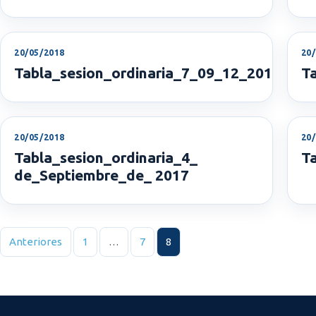
20/05/2018
20
Tabla_sesion_ordinaria_7_09_12_2017
T
20/05/2018
20
Tabla_sesion_ordinaria_4_
T
de_Septiembre_de_ 2017
Paginación de entradas
Anteriores
1
…
7
8