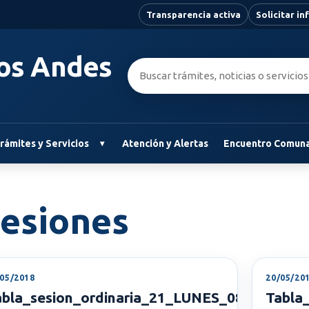
Transparencia activa
Solicitar i
Los Andes
Buscar:
rámites y Servicios
Atención y Alertas
Encuentro Comuna
Sesiones
/05/2018
20/05/20
abla_sesion_ordinaria_21_LUNES_08_MAYO_
Tabla