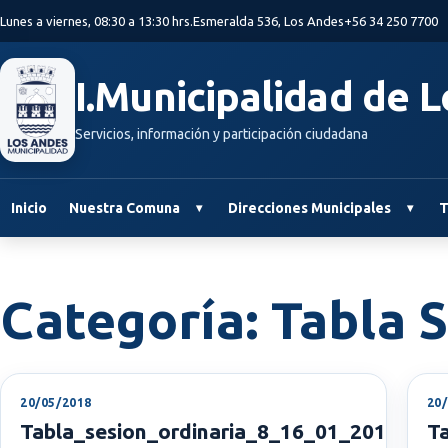
Saltar al contenido principal
Lunes a viernes, 08:30 a 13:30 hrs.
Esmeralda 536, Los Andes
+56 34 250 7700
I.Municipalidad de 
Servicios, información y participación ciudadana
Inicio
Nuestra Comuna
Direcciones Municipales
T
Categoría:
Tabla 
20/05/2018
20
Tabla_sesion_ordinaria_8_16_01_2017
T