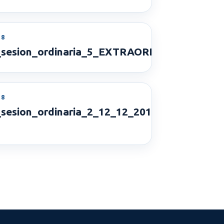
18
_sesion_ordinaria_5_EXTRAORDINARIA_29_1
18
15_12_2016
_sesion_ordinaria_2_12_12_2016