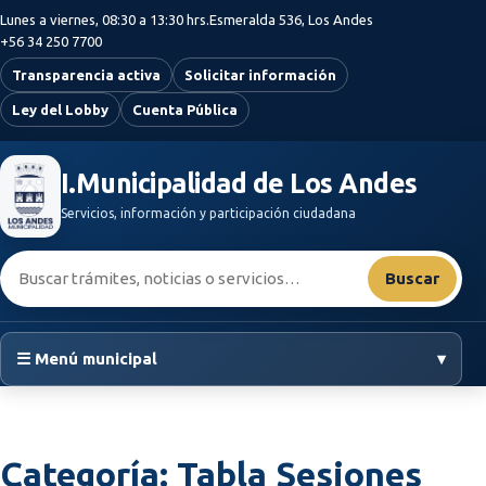
Saltar al contenido principal
Lunes a viernes, 08:30 a 13:30 hrs.
Esmeralda 536, Los Andes
+56 34 250 7700
Transparencia activa
Solicitar información
Ley del Lobby
Cuenta Pública
I.Municipalidad de Los Andes
Servicios, información y participación ciudadana
Buscar:
Buscar
☰ Menú municipal
▾
Categoría:
Tabla Sesiones