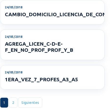
24/05/2018
CAMBIO_DOMICILIO_LICENCIA_DE_COND
24/05/2018
AGREGA_LICEN_C-D-E-
F_EN_NO_PROF_PROF_Y_B
24/05/2018
1ERA_VEZ_7_PROFES_A3_A5
Paginación de entradas
1
2
Siguientes