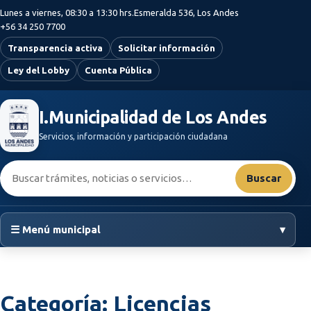
Saltar al contenido principal
Lunes a viernes, 08:30 a 13:30 hrs.
Esmeralda 536, Los Andes
+56 34 250 7700
Transparencia activa
Solicitar información
Ley del Lobby
Cuenta Pública
I.Municipalidad de Los Andes
Servicios, información y participación ciudadana
Buscar:
Buscar
☰ Menú municipal
▾
Categoría:
Licencias