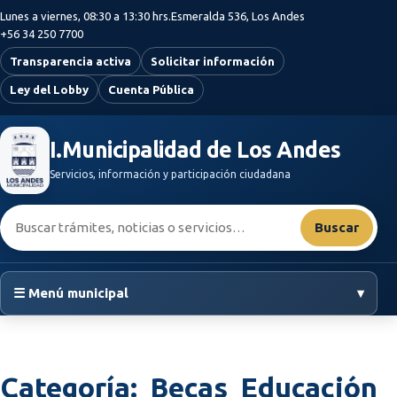
Saltar al contenido principal
Lunes a viernes, 08:30 a 13:30 hrs.
Esmeralda 536, Los Andes
+56 34 250 7700
Transparencia activa
Solicitar información
Ley del Lobby
Cuenta Pública
I.Municipalidad de Los Andes
Servicios, información y participación ciudadana
Buscar:
Buscar
☰ Menú municipal
▾
Categoría:
Becas Educación