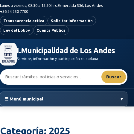
Saltar al contenido principal
Lunes a viernes, 08:30 a 13:30 hrs.
Esmeralda 536, Los Andes
+56 34 250 7700
Transparencia activa
Solicitar información
Ley del Lobby
Cuenta Pública
I.Municipalidad de Los Andes
Servicios, información y participación ciudadana
Buscar:
Buscar
☰ Menú municipal
▾
Categoría:
2025