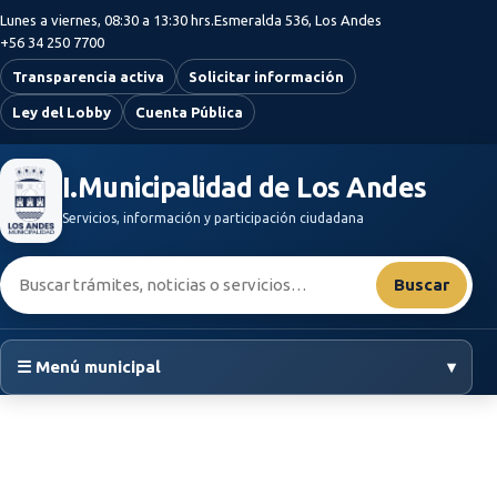
Saltar al contenido principal
Lunes a viernes, 08:30 a 13:30 hrs.
Esmeralda 536, Los Andes
+56 34 250 7700
Transparencia activa
Solicitar información
Ley del Lobby
Cuenta Pública
I.Municipalidad de Los Andes
Servicios, información y participación ciudadana
Buscar:
Buscar
☰ Menú municipal
▾