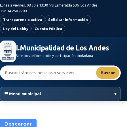
Saltar al contenido principal
Lunes a viernes, 08:30 a 13:30 hrs.
Esmeralda 536, Los Andes
+56 34 250 7700
Transparencia activa
Solicitar información
Ley del Lobby
Cuenta Pública
I.Municipalidad de Los Andes
Servicios, información y participación ciudadana
Buscar:
Buscar
☰ Menú municipal
▾
Descargar