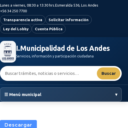
Saltar al contenido principal
Lunes a viernes, 08:30 a 13:30 hrs.
Esmeralda 536, Los Andes
+56 34 250 7700
Transparencia activa
Solicitar información
Ley del Lobby
Cuenta Pública
I.Municipalidad de Los Andes
Servicios, información y participación ciudadana
Buscar:
Buscar
☰ Menú municipal
▾
Descargar