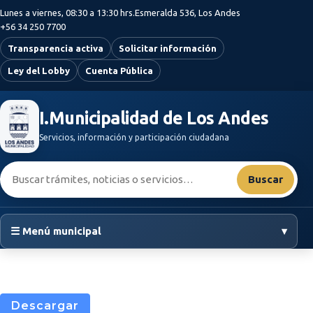
Saltar al contenido principal
Lunes a viernes, 08:30 a 13:30 hrs.
Esmeralda 536, Los Andes
+56 34 250 7700
Transparencia activa
Solicitar información
Ley del Lobby
Cuenta Pública
I.Municipalidad de Los Andes
Servicios, información y participación ciudadana
Buscar:
Buscar
☰ Menú municipal
▾
Descargar