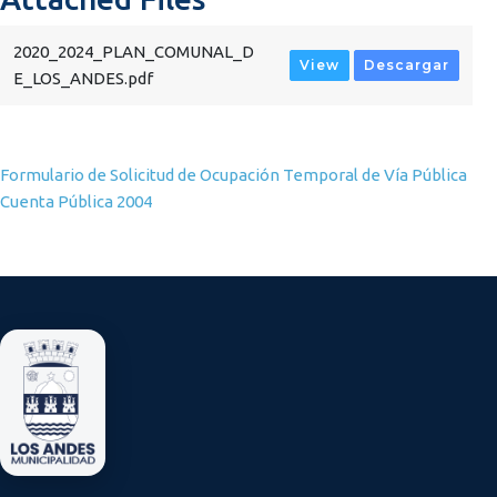
2020_2024_PLAN_COMUNAL_D
View
Descargar
E_LOS_ANDES.pdf
Navegación de entradas
Formulario de Solicitud de Ocupación Temporal de Vía Pública
Cuenta Pública 2004