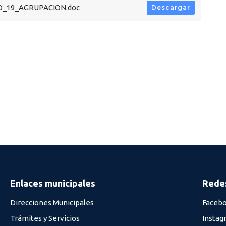
_19_AGRUPACION.doc
Descargar
Enlaces municipales
Redes
Direcciones Municipales
Faceb
Trámites y Servicios
Instag