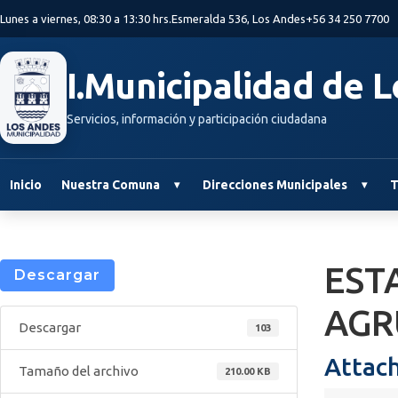
Saltar al contenido principal
Lunes a viernes, 08:30 a 13:30 hrs.
Esmeralda 536, Los Andes
+56 34 250 7700
I.Municipalidad de 
Servicios, información y participación ciudadana
Inicio
Nuestra Comuna
Direcciones Municipales
T
E
Descargar
AGR
Descargar
103
Attach
Tamaño del archivo
210.00 KB