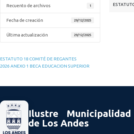
ESTATUTO
Recuento de archivos
1
Fecha de creación
29/12/2025
Última actualización
29/12/2025
Navegación de entradas
ESTATUTO 18 COMITÉ DE REGANTES
2026 ANEXO 1 BECA EDUCACION SUPERIOR
Ilustre Municipalidad
de Los Andes