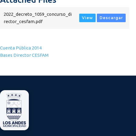
2022_decreto_1059_concurso_di
View
Descargar
rector_cesfam.pdf
Navegación de entradas
Cuenta Pública 2014
Bases Director CESFAM