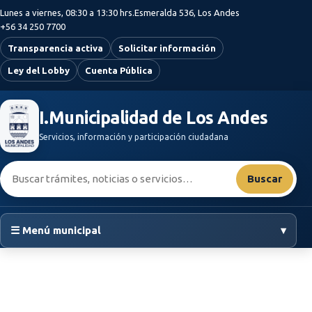
Saltar al contenido principal
Lunes a viernes, 08:30 a 13:30 hrs.
Esmeralda 536, Los Andes
+56 34 250 7700
Transparencia activa
Solicitar información
Ley del Lobby
Cuenta Pública
I.Municipalidad de Los Andes
Servicios, información y participación ciudadana
Buscar:
Buscar
☰ Menú municipal
▾