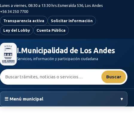
Saltar al contenido principal
Lunes a viernes, 08:30 a 13:30 hrs.
Esmeralda 536, Los Andes
+56 34 250 7700
Transparencia activa
Solicitar información
Ley del Lobby
Cuenta Pública
I.Municipalidad de Los Andes
Servicios, información y participación ciudadana
Buscar:
Buscar
☰ Menú municipal
▾