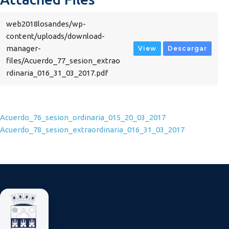
web2018losandes/wp-
content/uploads/download-
manager-
View
Descargar
files/Acuerdo_77_sesion_extrao
rdinaria_016_31_03_2017.pdf
Navegación de entradas
Acuerdo_76_sesion_ordinaria_015_20_03_2017
Acuerdo_78_sesion_extraordinaria_016_31_03_2017