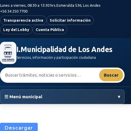
Saltar al contenido principal
Lunes a viernes, 08:30 a 13:30 hrs.
Esmeralda 536, Los Andes
+56 34 250 7700
Transparencia activa
Solicitar información
Ley del Lobby
Cuenta Pública
I.Municipalidad de Los Andes
Servicios, información y participación ciudadana
Buscar:
Buscar
☰ Menú municipal
▾
Descargar