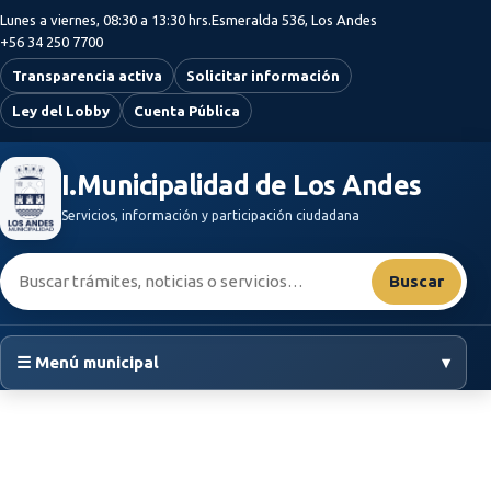
Saltar al contenido principal
Lunes a viernes, 08:30 a 13:30 hrs.
Esmeralda 536, Los Andes
+56 34 250 7700
Transparencia activa
Solicitar información
Ley del Lobby
Cuenta Pública
I.Municipalidad de Los Andes
Servicios, información y participación ciudadana
Buscar:
Buscar
☰ Menú municipal
▾