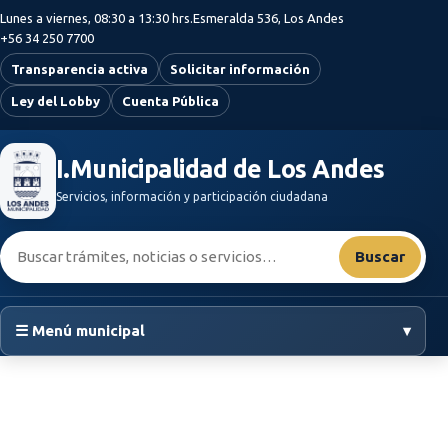
Saltar al contenido principal
Lunes a viernes, 08:30 a 13:30 hrs.
Esmeralda 536, Los Andes
+56 34 250 7700
Transparencia activa
Solicitar información
Ley del Lobby
Cuenta Pública
I.Municipalidad de Los Andes
Servicios, información y participación ciudadana
Buscar:
Buscar
☰ Menú municipal
▾