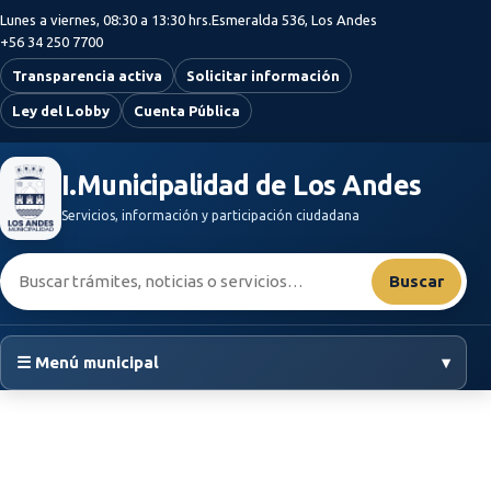
Saltar al contenido principal
Lunes a viernes, 08:30 a 13:30 hrs.
Esmeralda 536, Los Andes
+56 34 250 7700
Transparencia activa
Solicitar información
Ley del Lobby
Cuenta Pública
I.Municipalidad de Los Andes
Servicios, información y participación ciudadana
Buscar:
Buscar
☰ Menú municipal
▾