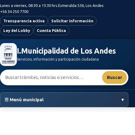
Saltar al contenido principal
Lunes a viernes, 08:30 a 13:30 hrs.
Esmeralda 536, Los Andes
+56 34 250 7700
Transparencia activa
Solicitar información
Ley del Lobby
Cuenta Pública
I.Municipalidad de Los Andes
Servicios, información y participación ciudadana
Buscar:
Buscar
☰ Menú municipal
▾