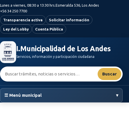
Saltar al contenido principal
Lunes a viernes, 08:30 a 13:30 hrs.
Esmeralda 536, Los Andes
+56 34 250 7700
Transparencia activa
Solicitar información
Ley del Lobby
Cuenta Pública
I.Municipalidad de Los Andes
Servicios, información y participación ciudadana
Buscar:
Buscar
☰ Menú municipal
▾