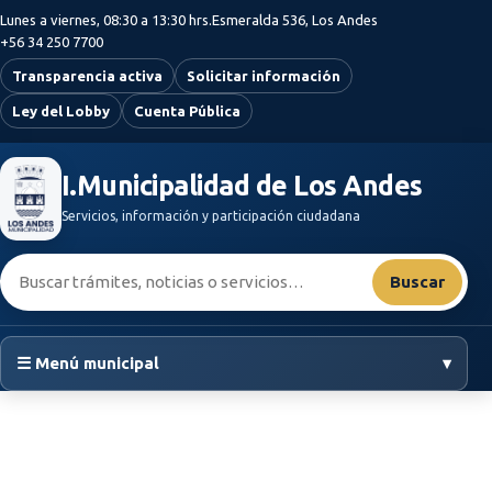
Saltar al contenido principal
Lunes a viernes, 08:30 a 13:30 hrs.
Esmeralda 536, Los Andes
+56 34 250 7700
Transparencia activa
Solicitar información
Ley del Lobby
Cuenta Pública
I.Municipalidad de Los Andes
Servicios, información y participación ciudadana
Buscar:
Buscar
☰ Menú municipal
▾