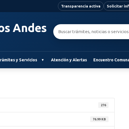
Transparencia activa
Solicitar i
Los Andes
Buscar:
rámites y Servicios
Atención y Alertas
Encuentro Comuna
276
76.99 KB