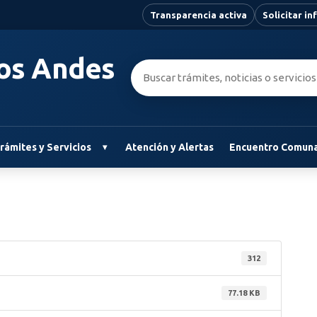
Transparencia activa
Solicitar i
Los Andes
Buscar:
rámites y Servicios
Atención y Alertas
Encuentro Comuna
312
77.18 KB