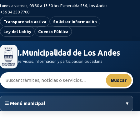
Saltar al contenido principal
Lunes a viernes, 08:30 a 13:30 hrs.
Esmeralda 536, Los Andes
+56 34 250 7700
Transparencia activa
Solicitar información
Ley del Lobby
Cuenta Pública
I.Municipalidad de Los Andes
Servicios, información y participación ciudadana
Buscar:
Buscar
☰ Menú municipal
▾