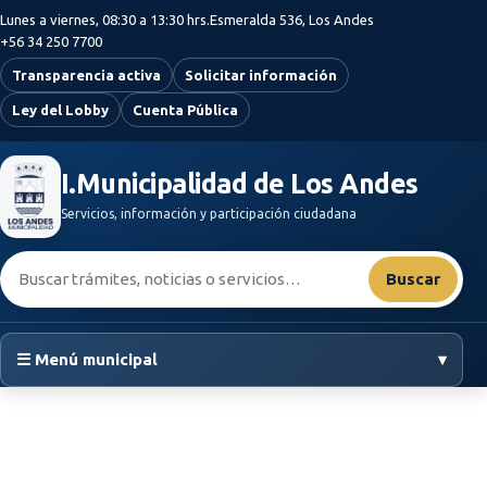
Saltar al contenido principal
Lunes a viernes, 08:30 a 13:30 hrs.
Esmeralda 536, Los Andes
+56 34 250 7700
Transparencia activa
Solicitar información
Ley del Lobby
Cuenta Pública
I.Municipalidad de Los Andes
Servicios, información y participación ciudadana
Buscar:
Buscar
☰ Menú municipal
▾