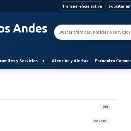
Transparencia activa
Solicitar i
Los Andes
Buscar:
rámites y Servicios
Atención y Alertas
Encuentro Comuna
264
82.27 KB