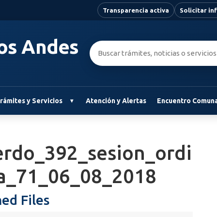
Transparencia activa
Solicitar i
Los Andes
Buscar:
rámites y Servicios
Atención y Alertas
Encuentro Comuna
erdo_392_sesion_ordi
ia_71_06_08_2018
ed Files