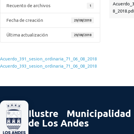
Acuerdo_3
Recuento de archivos
1
8_2018.pd
Fecha de creación
29/08/2018
Última actualización
29/08/2018
Navegación de entradas
Acuerdo_391_sesion_ordinaria_71_06_08_2018
Acuerdo_393_sesion_ordinaria_71_06_08_2018
Ilustre Municipalidad
de Los Andes