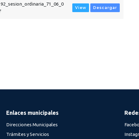
92_sesion_ordinaria_71_06_0
View
Descargar
f
Enlaces municipales
Redes
Direcciones Municipales
Faceb
Trámites y Servicios
Instag