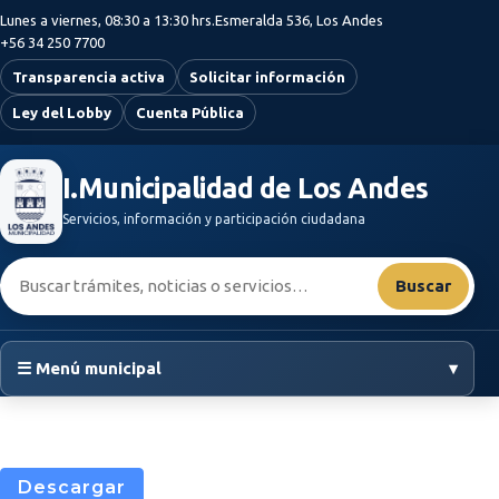
Saltar al contenido principal
Lunes a viernes, 08:30 a 13:30 hrs.
Esmeralda 536, Los Andes
+56 34 250 7700
Transparencia activa
Solicitar información
Ley del Lobby
Cuenta Pública
I.Municipalidad de Los Andes
Servicios, información y participación ciudadana
Buscar:
Buscar
☰ Menú municipal
▾
Descargar