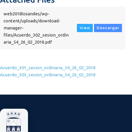
web2018losandes/wp-
content/uploads/download-
manager-
View
Descargar
files/Acuerdo_302_sesion_ordin
aria_54_26_02_2018.pdf
Navegación de entradas
Acuerdo_301_sesion_ordinaria_54_26_02_2018
Acuerdo_303_sesion_ordinaria_54_26_02_2018