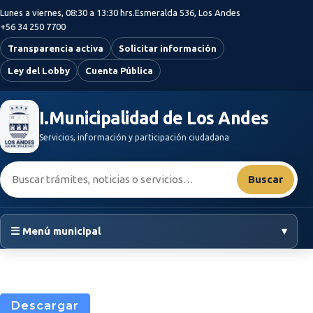
Saltar al contenido principal
Lunes a viernes, 08:30 a 13:30 hrs.
Esmeralda 536, Los Andes
+56 34 250 7700
Transparencia activa
Solicitar información
Ley del Lobby
Cuenta Pública
I.Municipalidad de Los Andes
Servicios, información y participación ciudadana
Buscar:
Buscar
☰ Menú municipal
▾
Descargar