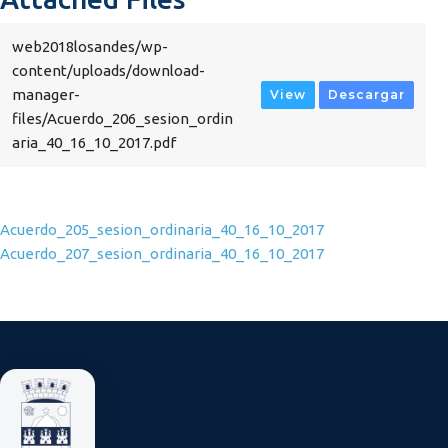
web2018losandes/wp-
content/uploads/download-
manager-
View
Descargar
files/Acuerdo_206_sesion_ordin
aria_40_16_10_2017.pdf
Navegación de entradas
Acuerdo_205_sesion_ordinaria_40_16_10_2017
Acuerdo_207_sesion_ordinaria_40_16_10_2017