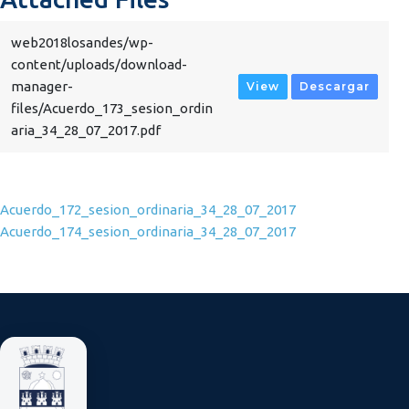
web2018losandes/wp-
content/uploads/download-
manager-
View
Descargar
files/Acuerdo_173_sesion_ordin
aria_34_28_07_2017.pdf
Navegación de entradas
Acuerdo_172_sesion_ordinaria_34_28_07_2017
Acuerdo_174_sesion_ordinaria_34_28_07_2017