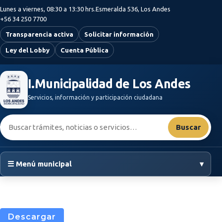
Saltar al contenido principal
Lunes a viernes, 08:30 a 13:30 hrs.
Esmeralda 536, Los Andes
+56 34 250 7700
Transparencia activa
Solicitar información
Ley del Lobby
Cuenta Pública
I.Municipalidad de Los Andes
Servicios, información y participación ciudadana
Buscar:
Buscar
☰ Menú municipal
▾
Descargar