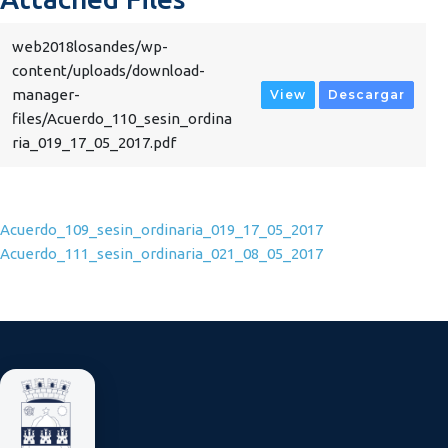
web2018losandes/wp-
content/uploads/download-
manager-
View
Descargar
files/Acuerdo_110_sesin_ordina
ria_019_17_05_2017.pdf
Navegación de entradas
Acuerdo_109_sesin_ordinaria_019_17_05_2017
Acuerdo_111_sesin_ordinaria_021_08_05_2017