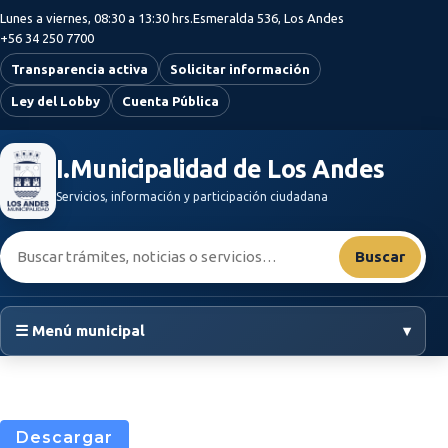
Saltar al contenido principal
Lunes a viernes, 08:30 a 13:30 hrs.
Esmeralda 536, Los Andes
+56 34 250 7700
Transparencia activa
Solicitar información
Ley del Lobby
Cuenta Pública
I.Municipalidad de Los Andes
Servicios, información y participación ciudadana
Buscar:
Buscar
☰ Menú municipal
▾
Descargar