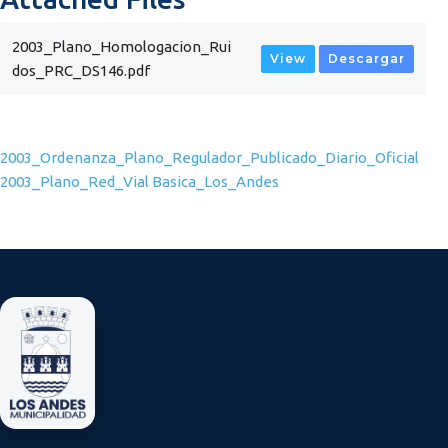
2003_Plano_Homologacion_Rui
View
Descargar
dos_PRC_DS146.pdf
Navegación de entradas
2003_Ordenanza_Plano_Regulador_Publicado_Diario_Oficial
2003_Plano_Red_Vial Basica_Los_Andes