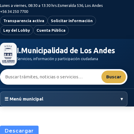
Saltar al contenido principal
Lunes a viernes, 08:30 a 13:30 hrs.
Esmeralda 536, Los Andes
+56 34 250 7700
Transparencia activa
Solicitar información
Ley del Lobby
Cuenta Pública
I.Municipalidad de Los Andes
Servicios, información y participación ciudadana
Buscar:
Buscar
☰ Menú municipal
▾
Descargar