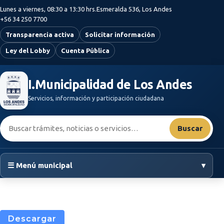
Saltar al contenido principal
Lunes a viernes, 08:30 a 13:30 hrs.
Esmeralda 536, Los Andes
+56 34 250 7700
Transparencia activa
Solicitar información
Ley del Lobby
Cuenta Pública
I.Municipalidad de Los Andes
Servicios, información y participación ciudadana
Buscar:
Buscar
☰ Menú municipal
▾
Descargar