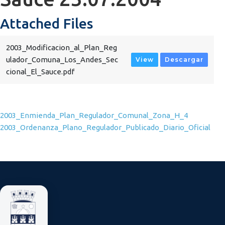
Attached Files
2003_Modificacion_al_Plan_Reg
ulador_Comuna_Los_Andes_Sec
View
Descargar
cional_El_Sauce.pdf
Navegación de entradas
2003_Enmienda_Plan_Regulador_Comunal_Zona_H_4
2003_Ordenanza_Plano_Regulador_Publicado_Diario_Oficial