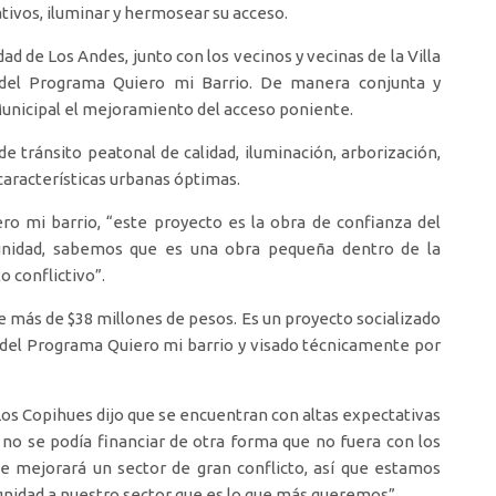
ativos, iluminar y hermosear su acceso.
ad de Los Andes, junto con los vecinos y vecinas de la Villa
 del Programa Quiero mi Barrio. De manera conjunta y
Municipal el mejoramiento del acceso poniente.
 tránsito peatonal de calidad, iluminación, arborización,
características urbanas óptimas.
ro mi barrio, “este proyecto es la obra de confianza del
nidad, sabemos que es una obra pequeña dentro de la
 conflictivo”.
de más de $38 millones de pesos. Es un proyecto socializado
 del Programa Quiero mi barrio y visado técnicamente por
Los Copihues dijo que se encuentran con altas expectativas
no se podía financiar de otra forma que no fuera con los
 se mejorará un sector de gran conflicto, así que estamos
gnidad a nuestro sector que es lo que más queremos”.