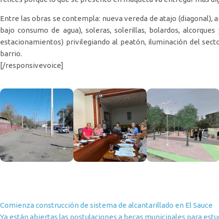
Entre las obras se contempla: nueva vereda de atajo (diagonal), a
bajo consumo de agua), soleras, solerillas, bolardos, alcorque
estacionamientos) privilegiando al peatón, iluminación del sec
barrio.
[/responsivevoice]
Navegación de entradas
Comienza construcción de sistema de alcantarillado en El Sauce
Ya están abiertas las postulaciones a becas municipales para est