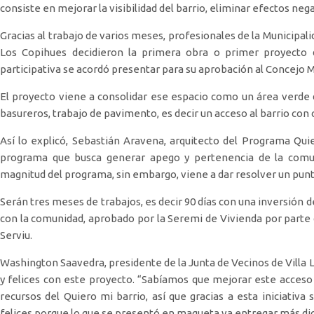
consiste en mejorar la visibilidad del barrio, eliminar efectos neg
Gracias al trabajo de varios meses, profesionales de la Municipalid
Los Copihues decidieron la primera obra o primer proyecto
participativa se acordó presentar para su aprobación al Concejo 
El proyecto viene a consolidar ese espacio como un área verde de
basureros, trabajo de pavimento, es decir un acceso al barrio con 
Así lo explicó, Sebastián Aravena, arquitecto del Programa Quie
programa que busca generar apego y pertenencia de la comu
magnitud del programa, sin embargo, viene a dar resolver un punto
Serán tres meses de trabajos, es decir 90 días con una inversión 
con la comunidad, aprobado por la Seremi de Vivienda por parte
Serviu.
Washington Saavedra, presidente de la Junta de Vecinos de Villa 
y felices con este proyecto. “Sabíamos que mejorar este acceso 
recursos del Quiero mi barrio, así que gracias a esta iniciativa
felices porque lo que se presentó en maqueta va entregar más di