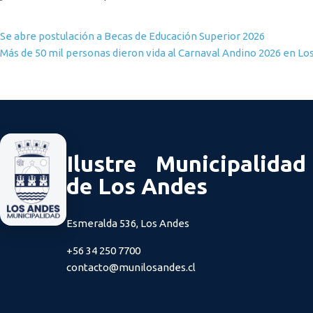
Navegación de entradas
Se abre postulación a Becas de Educación Superior 2026
Más de 50 mil personas dieron vida al Carnaval Andino 2026 en Lo
Ilustre Municipalidad
de Los Andes
Esmeralda 536, Los Andes
+56 34 250 7700
contacto@munilosandes.cl