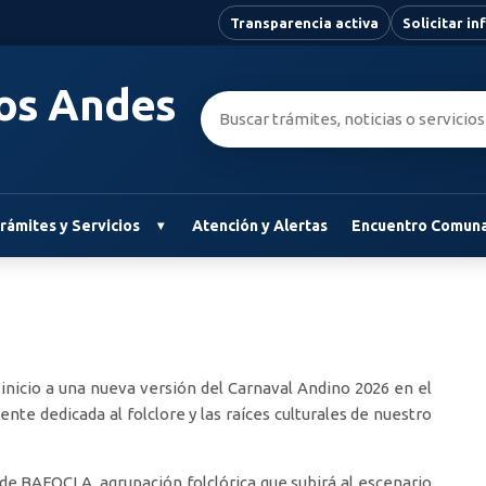
Transparencia activa
Solicitar i
Los Andes
Buscar:
rámites y Servicios
Atención y Alertas
Encuentro Comuna
á inicio a una nueva versión del Carnaval Andino 2026 en el
te dedicada al folclore y las raíces culturales de nuestro
de BAFOCLA, agrupación folclórica que subirá al escenario