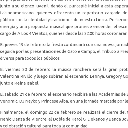
junto a su elenco juvenil, dando el puntapié inicial a esta esper
Latinoamericano, quienes ofrecerán un repertorio cargado de
público con la identidad y tradiciones de nuestra tierra. Posteri
energía y una propuesta musical que promete encender el escenar
cargo de A Los 4 Vientos, quienes desde las 22:00 horas coronarán 
El jueves 19 de febrero la fiesta continuará con una nueva jorn
seguida por las presentaciones de Gato e Campo, el Tributo a Fr
diversa para todos los públicos.
El viernes 20 de febrero la música ranchera será la gran pro
Valentina Rivillo y luego subirán al escenario Lennya, Gregory Go
junto a Reina Isabel.
El sábado 21 de febrero el escenario recibirá a las Academias de
Venomic, DJ Nayko y Princesa Alba, en una jornada marcada por la 
Finalmente, el domingo 22 de febrero se realizará el cierre del
Nahid Danza de Vientre, el Doble de Karol G, Dekanos y Banda Jov
y celebración cultural para toda la comunidad.