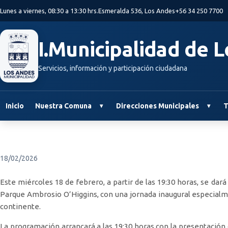
Saltar al contenido principal
Lunes a viernes, 08:30 a 13:30 hrs.
Esmeralda 536, Los Andes
+56 34 250 7700
I.Municipalidad de 
Servicios, información y participación ciudadana
Inicio
Nuestra Comuna
Direcciones Municipales
T
18/02/2026
Este miércoles 18 de febrero, a partir de las 19:30 horas, se dar
Parque Ambrosio O’Higgins, con una jornada inaugural especialmen
continente.
La programación arrancará a las 19:30 horas con la presentación 