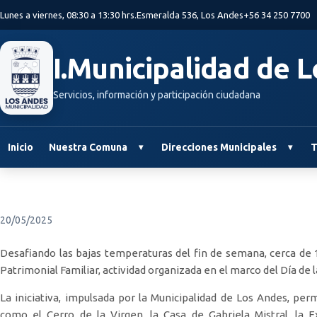
Saltar al contenido principal
Lunes a viernes, 08:30 a 13:30 hrs.
Esmeralda 536, Los Andes
+56 34 250 7700
I.Municipalidad de 
Servicios, información y participación ciudadana
Inicio
Nuestra Comuna
Direcciones Municipales
T
20/05/2025
Desafiando las bajas temperaturas del fin de semana, cerca de 
Patrimonial Familiar, actividad organizada en el marco del Día de la
La iniciativa, impulsada por la Municipalidad de Los Andes, per
como el Cerro de la Virgen, la Casa de Gabriela Mistral, la