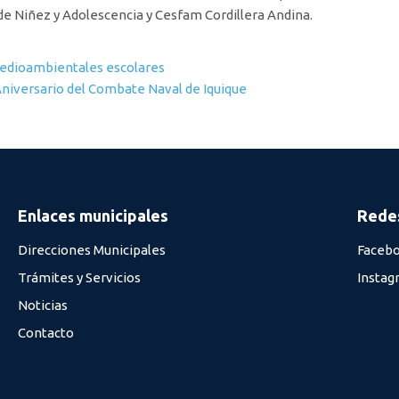
de Niñez y Adolescencia y Cesfam Cordillera Andina.
 medioambientales escolares
Aniversario del Combate Naval de Iquique
Enlaces municipales
Redes
Direcciones Municipales
Faceb
Trámites y Servicios
Instag
Noticias
Contacto