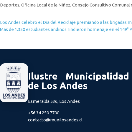
Deportes, Oficina Local de la Niñez, Consejo Consultivo Comunal 
Navegación de entradas
Los Andes celebró el Día del Reciclaje premiando a las brigadas
Más de 1.350 estudiantes andinos rindieron homenaje en el 149° 
Ilustre Municipalidad
de Los Andes
Esmeralda 536, Los Andes
+56 34 250 7700
contacto@munilosandes.cl