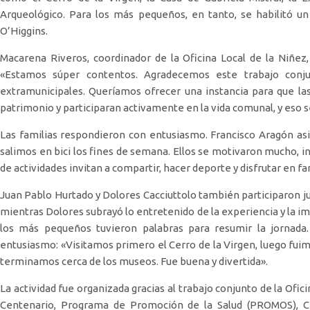
Arqueológico. Para los más pequeños, en tanto, se habilitó u
O’Higgins.
Macarena Riveros, coordinador de la Oficina Local de la Niñez, 
«Estamos súper contentos. Agradecemos este trabajo conjun
extramunicipales. Queríamos ofrecer una instancia para que la
patrimonio y participaran activamente en la vida comunal, y eso s
Las familias respondieron con entusiasmo. Francisco Aragón asist
salimos en bici los fines de semana. Ellos se motivaron mucho, in
de actividades invitan a compartir, hacer deporte y disfrutar en fa
Juan Pablo Hurtado y Dolores Cacciuttolo también participaron jun
mientras Dolores subrayó lo entretenido de la experiencia y la i
los más pequeños tuvieron palabras para resumir la jornada.
entusiasmo: «Visitamos primero el Cerro de la Virgen, luego fuimo
terminamos cerca de los museos. Fue buena y divertida».
La actividad fue organizada gracias al trabajo conjunto de la Ofic
Centenario, Programa de Promoción de la Salud (PROMOS), C