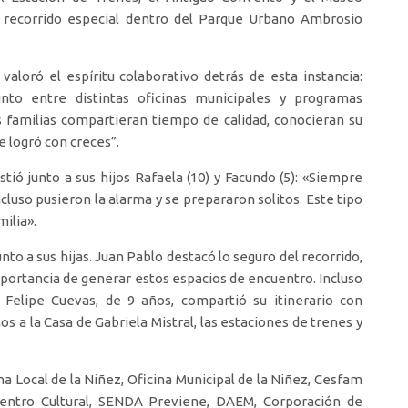
n recorrido especial dentro del Parque Urbano Ambrosio
valoró el espíritu colaborativo detrás de esta instancia:
to entre distintas oficinas municipales y programas
s familias compartieran tiempo de calidad, conocieran su
e logró con creces”.
ió junto a sus hijos Rafaela (10) y Facundo (5): «Siempre
cluso pusieron la alarma y se prepararon solitos. Este tipo
milia».
to a sus hijas. Juan Pablo destacó lo seguro del recorrido,
mportancia de generar estos espacios de encuentro. Incluso
 Felipe Cuevas, de 9 años, compartió su itinerario con
s a la Casa de Gabriela Mistral, las estaciones de trenes y
ina Local de la Niñez, Oficina Municipal de la Niñez, Cesfam
entro Cultural, SENDA Previene, DAEM, Corporación de