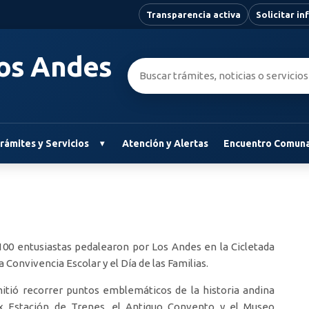
Transparencia activa
Solicitar i
Los Andes
Buscar:
rámites y Servicios
Atención y Alertas
Encuentro Comuna
100 entusiastas pedalearon por Los Andes en la Cicletada
 Convivencia Escolar y el Día de las Familias.
mitió recorrer puntos emblemáticos de la historia andina
 Ex Estación de Trenes, el Antiguo Convento y el Museo