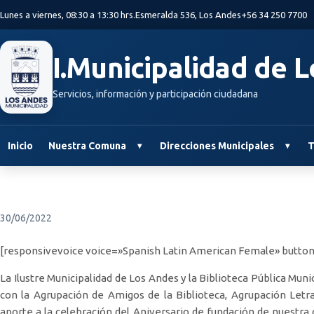
Saltar al contenido principal
Lunes a viernes, 08:30 a 13:30 hrs.
Esmeralda 536, Los Andes
+56 34 250 7700
I.Municipalidad de 
Servicios, información y participación ciudadana
Inicio
Nuestra Comuna
Direcciones Municipales
T
30/06/2022
[responsivevoice voice=»Spanish Latin American Female» button
La Ilustre Municipalidad de Los Andes y la Biblioteca Pública Mu
con la Agrupación de Amigos de la Biblioteca, Agrupación Let
aporte a la celebración del Aniversario de fundación de nuestra 