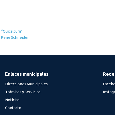
o “Quicalcura”
io René Schneider
Enlaces municipales
Redes
Direcciones Municipales
Faceb
Trámites y Servicios
Instag
Noticias
Contacto