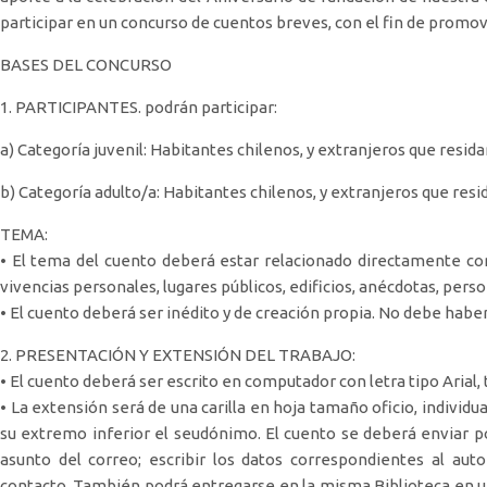
participar en un concurso de cuentos breves, con el fin de promover
BASES DEL CONCURSO
1. PARTICIPANTES. podrán participar:
a) Categoría juvenil: Habitantes chilenos, y extranjeros que resida
b) Categoría adulto/a: Habitantes chilenos, y extranjeros que res
TEMA:
• El tema del cuento deberá estar relacionado directamente con 
vivencias personales, lugares públicos, edificios, anécdotas, perso
• El cuento deberá ser inédito y de creación propia. No debe haber
2. PRESENTACIÓN Y EXTENSIÓN DEL TRABAJO:
• El cuento deberá ser escrito en computador con letra tipo Arial,
• La extensión será de una carilla en hoja tamaño oficio, individu
su extremo inferior el seudónimo. El cuento se deberá enviar po
asunto del correo; escribir los datos correspondientes al aut
contacto. También podrá entregarse en la misma Biblioteca en un s