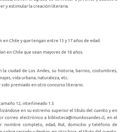
 y estimular la creación literaria.
n en Chile y que tengan entre 13 y 17 años de edad.
idan en Chile que sean mayores de 18 años.
la ciudad de Los Andes, su historia, barrios, costumbres,
najes, vida urbana, naturaleza, etc.
 sido premiado en otro concurso literario.
 tamaño 12, interlineado 1.5
alizándose en su extremo superior el título del cuento y en
r correo electrónico a biblioteca@munilosandes.cl, en el
or: nombre completo, edad, Rut, domicilio y teléfono de
obre cerrado y dentro, en otra hoja, el título del cuento,