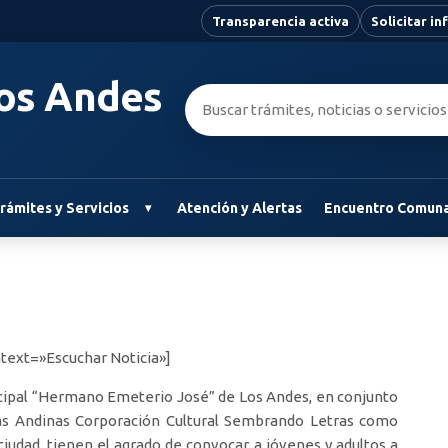
Transparencia activa
Solicitar i
Los Andes
Buscar:
rámites y Servicios
Atención y Alertas
Encuentro Comuna
text=»Escuchar Noticia»]
nicipal “Hermano Emeterio José” de Los Andes, en conjunto
ras Andinas Corporación Cultural Sembrando Letras como
ciudad, tienen el agrado de convocar a jóvenes y adultos a