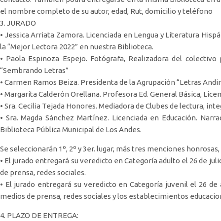
el nombre completo de su autor, edad, Rut, domicilio y teléfono
3. JURADO
• Jessica Arriata Zamora. Licenciada en Lengua y Literatura Hispá
la “Mejor Lectora 2022” en nuestra Biblioteca.
• Paola Espinoza Espejo. Fotógrafa, Realizadora del colectivo
“Sembrando Letras”
• Carmen Ramos Beiza. Presidenta de la Agrupación “Letras Andina
• Margarita Calderón Orellana. Profesora Ed. General Básica, Lice
• Sra. Cecilia Tejada Honores. Mediadora de Clubes de lectura, int
• Sra. Magda Sánchez Martínez. Licenciada en Educación. Narr
Biblioteca Pública Municipal de Los Andes.
Se seleccionarán 1º, 2º y 3er. lugar, más tres menciones honrosas
• El jurado entregará su veredicto en Categoría adulto el 26 de ju
de prensa, redes sociales.
• El jurado entregará su veredicto en Categoría juvenil el 26 de
medios de prensa, redes sociales y los establecimientos educacio
4. PLAZO DE ENTREGA: