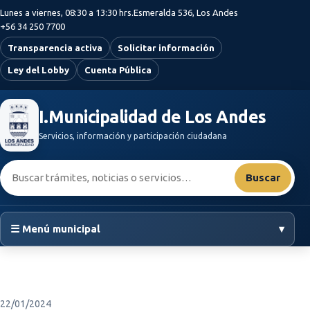
Saltar al contenido principal
Lunes a viernes, 08:30 a 13:30 hrs.
Esmeralda 536, Los Andes
+56 34 250 7700
Transparencia activa
Solicitar información
Ley del Lobby
Cuenta Pública
I.Municipalidad de Los Andes
Servicios, información y participación ciudadana
Buscar:
Buscar
☰ Menú municipal
▾
22/01/2024