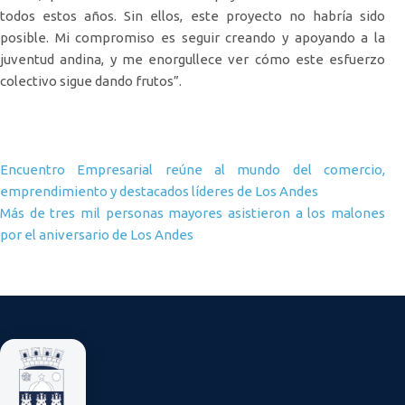
todos estos años. Sin ellos, este proyecto no habría sido
posible. Mi compromiso es seguir creando y apoyando a la
juventud andina, y me enorgullece ver cómo este esfuerzo
colectivo sigue dando frutos”.
Navegación de entradas
Encuentro Empresarial reúne al mundo del comercio,
emprendimiento y destacados líderes de Los Andes
Más de tres mil personas mayores asistieron a los malones
por el aniversario de Los Andes