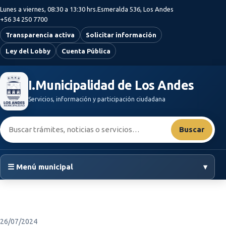
Saltar al contenido principal
Lunes a viernes, 08:30 a 13:30 hrs.
Esmeralda 536, Los Andes
+56 34 250 7700
Transparencia activa
Solicitar información
Ley del Lobby
Cuenta Pública
I.Municipalidad de Los Andes
Servicios, información y participación ciudadana
Buscar:
Buscar
☰ Menú municipal
▾
26/07/2024