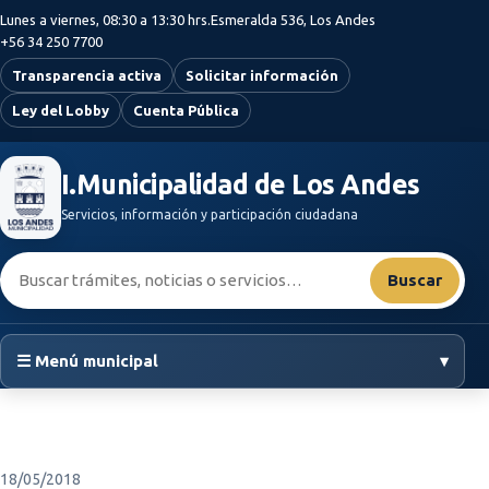
Saltar al contenido principal
Lunes a viernes, 08:30 a 13:30 hrs.
Esmeralda 536, Los Andes
+56 34 250 7700
Transparencia activa
Solicitar información
Ley del Lobby
Cuenta Pública
I.Municipalidad de Los Andes
Servicios, información y participación ciudadana
Buscar:
Buscar
☰ Menú municipal
▾
18/05/2018