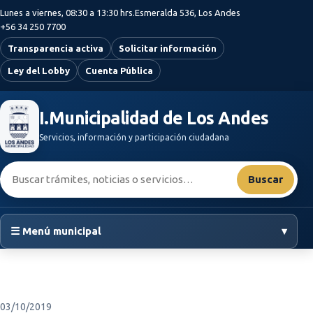
Saltar al contenido principal
Lunes a viernes, 08:30 a 13:30 hrs.
Esmeralda 536, Los Andes
+56 34 250 7700
Transparencia activa
Solicitar información
Ley del Lobby
Cuenta Pública
I.Municipalidad de Los Andes
Servicios, información y participación ciudadana
Buscar:
Buscar
☰ Menú municipal
▾
03/10/2019