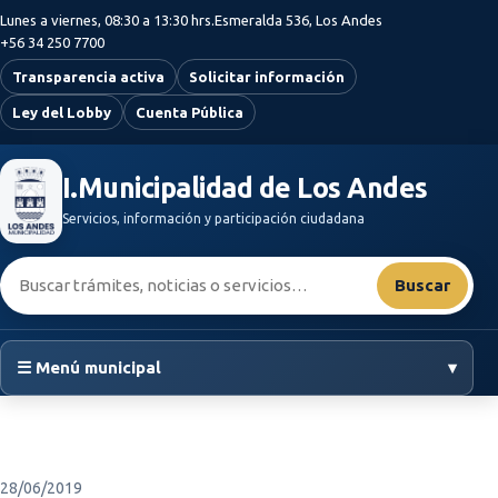
Saltar al contenido principal
Lunes a viernes, 08:30 a 13:30 hrs.
Esmeralda 536, Los Andes
+56 34 250 7700
Transparencia activa
Solicitar información
Ley del Lobby
Cuenta Pública
I.Municipalidad de Los Andes
Servicios, información y participación ciudadana
Buscar:
Buscar
☰ Menú municipal
▾
28/06/2019